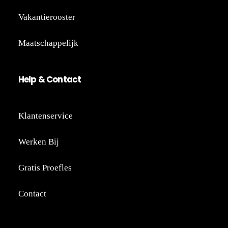
Vakantierooster
Maatschappelijk
He
lp
&
Co
nt
act
Klantenservice
Werken Bij
Gratis Proefles
Contact