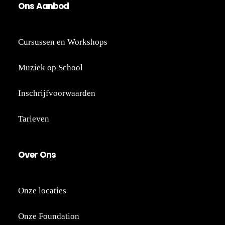
On
s A
an
bod
Cursussen en Workshops
Muziek op School
Inschrijfvoorwaarden
Tarieven
Ov
er
Ons
Onze locaties
Onze Foundation