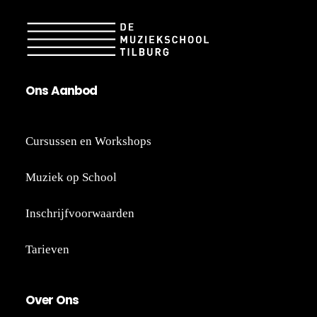
On
s A
an
bod
Cursussen en Workshops
Muziek op School
Inschrijfvoorwaarden
Tarieven
Ov
er
Ons