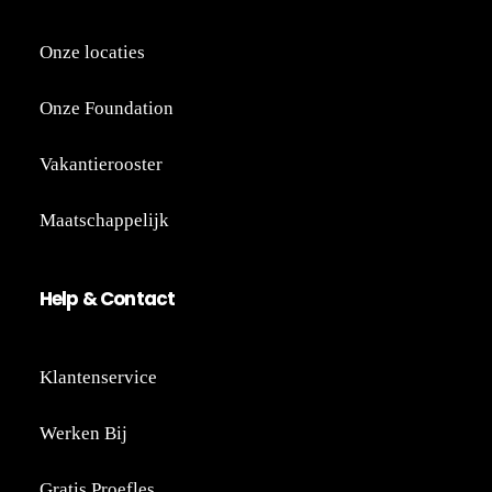
Onze locaties
Onze Foundation
Vakantierooster
Maatschappelijk
He
lp
&
Co
nt
act
Klantenservice
Werken Bij
Gratis Proefles