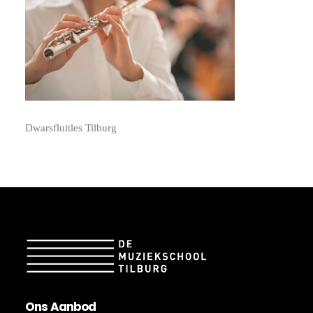
Dwarsfluitles Tilburg
On
s A
an
bod