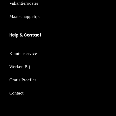
Vakantierooster
Maatschappelijk
He
lp
&
Co
nt
act
Klantenservice
Werken Bij
Gratis Proefles
Contact