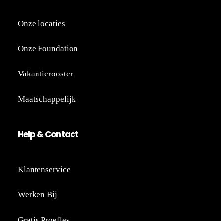
Onze locaties
Onze Foundation
Vakantierooster
Maatschappelijk
He
lp
&
Co
nt
act
Klantenservice
Werken Bij
Gratis Proefles