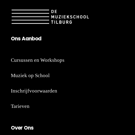
On
s A
an
bod
Cursussen en Workshops
Muziek op School
Inschrijfvoorwaarden
Tarieven
Ov
er
Ons