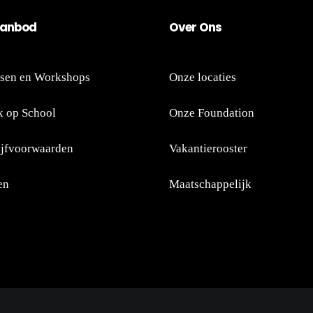
an
bod
Ov
er
Ons
sen en Workshops
Onze locaties
 op School
Onze Foundation
ijfvoorwaarden
Vakantierooster
en
Maatschappelijk