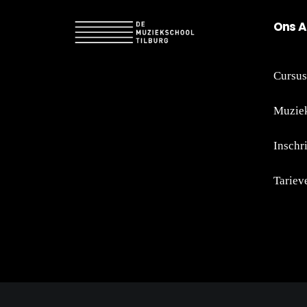
On
s A
Cursus
Muziek
Inschr
Tariev