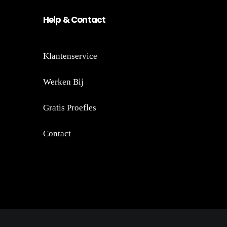
He
lp
&
Co
nt
act
Klantenservice
Werken Bij
Gratis Proefles
Contact